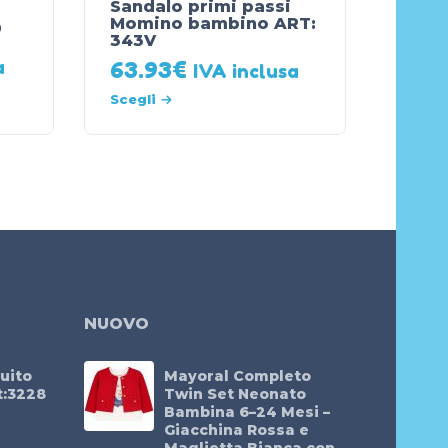
Sandalo primi passi
Momino bambino ART:
9
343V
a
63.93
€
IVA inclusa
Scegli
NUOVO
uito
Mayoral Completo
t:3228
Twin Set Neonato
Bambina 6–24 Mesi –
Giacchina Rossa e