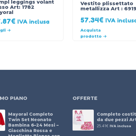
mpl leggings volant
Vestito plissettato
sso Art: 1782
metallizza Art : 691
yoral
57.34
€
IVA inclus
.87
€
IVA inclusa
gli
Acquista
prodotto
IMO PIANO
OFFERTE
Mayoral Completo
Completo costit
Twin Set Neonato
da due pezzi Ar
Bambina 6–24 Mesi –
25.41
€
IVA inclusa
Giacchina Rossa e