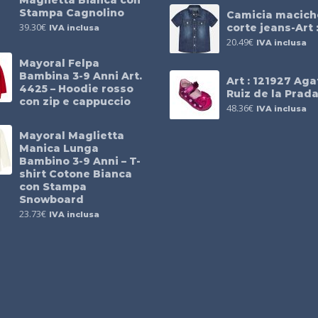
Maglietta Bianca con
Stampa Cagnolino
Camicia macich
39.30
€
corte jeans-Art :
IVA inclusa
20.49
€
IVA inclusa
Mayoral Felpa
Bambina 3-9 Anni Art.
Art : 121927 Ag
4425 – Hoodie rosso
Ruiz de la Prad
con zip e cappuccio
48.36
€
IVA inclusa
Mayoral Maglietta
Manica Lunga
Bambino 3-9 Anni – T-
shirt Cotone Bianca
con Stampa
Snowboard
23.73
€
IVA inclusa