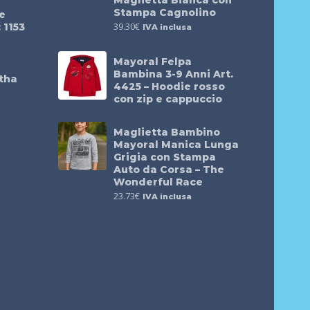
Maglietta Bianca con
Stampa Cagnolino
e
39.30
€
 1153
IVA inclusa
Mayoral Felpa
Bambina 3-9 Anni Art.
atha
4425 – Hoodie rosso
a
con zip e cappuccio
Maglietta Bambino
Mayoral Manica Lunga
Grigia con Stampa
Auto da Corsa – The
Wonderful Race
23.73
€
IVA inclusa