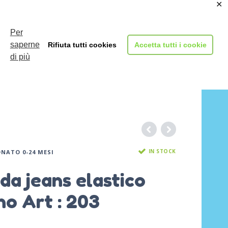
✕
Login
Per
saperne
Rifiuta tutti cookies
Accetta tutti i cookie
di più
AL
RAGAZZI
NO
IN STOCK
NATO 0-24 MESI
a jeans elastico
o Art : 203