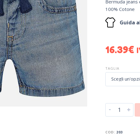
Bermuda jeans e
100% Cotone
Guida al
16.39
€
TAGLIA
Scegli un'opz
-
+
COD:
203