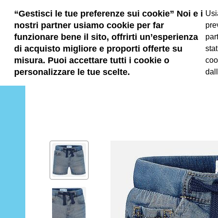
Home
Spedizione gratuita a partire da 85€
“Gestisci le tue preferenze sui cookie” Noi e i
Usi
nostri partner usiamo cookie per far
pre
funzionare bene il sito, offrirti un’esperienza
par
di acquisto migliore e proporti offerte su
sta
ABBIGLIAMEN
misura. Puoi accettare tutti i cookie o
coo
TO BAMBINO
personalizzare le tue scelte.
dal