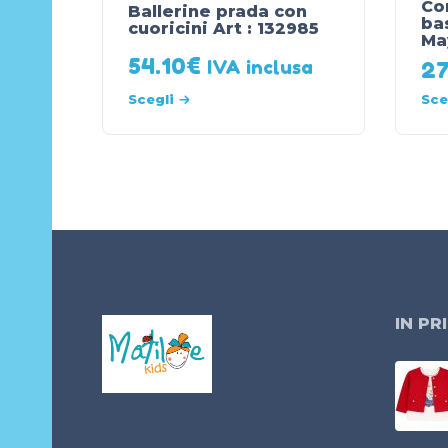
Co
Ballerine prada con
ba
cuoricini Art : 132985
Ma
54.10
€
IVA inclusa
27
Scegli
Sce
IN PR