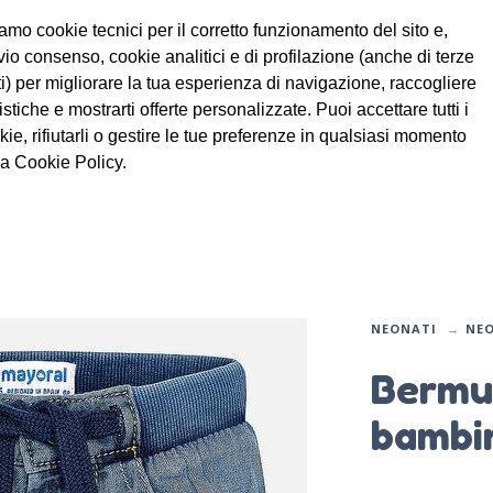
. Reso gratuito.
+
info.
amo cookie tecnici per il corretto funzionamento del sito e,
vio consenso, cookie analitici e di profilazione (anche di terze
ti) per migliorare la tua esperienza di navigazione, raccogliere
tistiche e mostrarti offerte personalizzate. Puoi accettare tutti i
AUTUNNO/IN
BAMBINA 6-
MAYOR
kie, rifiutarli o gestire le tue preferenze in qualsiasi momento
MAYORAL
VERNO
24 MESI
BAMBI
la Cookie Policy.
NEONATI
NEO
Bermud
bambin