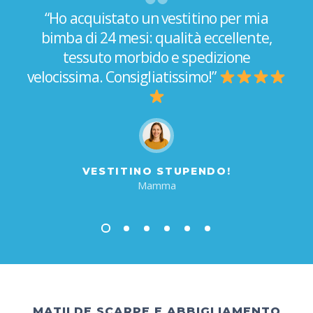
“Ho acquistato un vestitino per mia
bimba di 24 mesi: qualità eccellente,
tessuto morbido e spedizione
velocissima. Consigliatissimo!”
VESTITINO STUPENDO!
Mamma
1
2
3
4
5
6
MATILDE SCARPE E ABBIGLIAMENTO