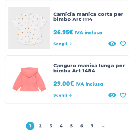
Camicia manica corta per
bimbo Art 1114
26.95
€
IVA inclusa
Scegli
Canguro manica lunga per
bimba Art 1484
29.00
€
IVA inclusa
Scegli
1
2
3
4
5
6
7
→