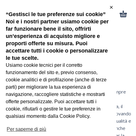
✕
“Gestisci le tue preferenze sui cookie”
Noi e i nostri partner usiamo cookie per
far funzionare bene il sito, offrirti
un’esperienza di acquisto migliore e
proporti offerte su misura. Puoi
POST
accettare tutti i cookie o personalizzare
Scarpe El Naturalista
le tue scelte.
Usiamo cookie tecnici per il corretto
funzionamento del sito e, previo consenso,
13 GENNAIO 2019
8
cookie analitici e di profilazione (anche di terze
parti) per migliorare la tua esperienza di
Scarpe El Naturalista sempre
navigazione, raccogliere statistiche e mostrarti
dalla Spagna continua il
offerte personalizzate. Puoi accettare tutti i
successo di El Naturalista, il
cookie, rifiutarli o gestire le tue preferenze in
famoso brand che sta trovando
qualsiasi momento dalla Cookie Policy.
riscontro oltre che per qualità e
confort delle calzature anche
Per saperne di più
per l’attenzione posta per la