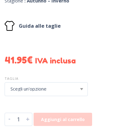
Stagione
:
Autunno – Inverno
Guida alle taglie
41.95
€
IVA inclusa
TAGLIA
Scegli un'opzione
-
+
Aggiungi al carrello