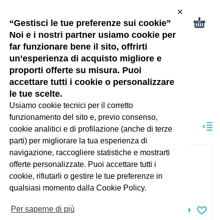
✕
“Gestisci le tue preferenze sui cookie”
Noi e i nostri partner usiamo cookie per
far funzionare bene il sito, offrirti
un’esperienza di acquisto migliore e
proporti offerte su misura. Puoi
32
accettare tutti i cookie o personalizzare
le tue scelte.
Usiamo cookie tecnici per il corretto
PRODOTTO TAGLIA
32
funzionamento del sito e, previo consenso,
ORDINAMENTO PREDEFINITO
cookie analitici e di profilazione (anche di terze
parti) per migliorare la tua esperienza di
navigazione, raccogliere statistiche e mostrarti
Ballerine prada con
offerte personalizzate. Puoi accettare tutti i
cuoricini Art : 132985
cookie, rifiutarli o gestire le tue preferenze in
qualsiasi momento dalla Cookie Policy.
66.00
€
IVA inclusa
Per saperne di più
Scegli