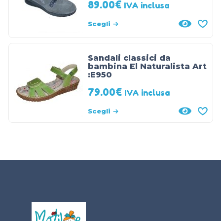
89.00
€
IVA inclusa
Scegli
Sandali classici da
bambina El Naturalista Art
:E950
79.00
€
IVA inclusa
Scegli