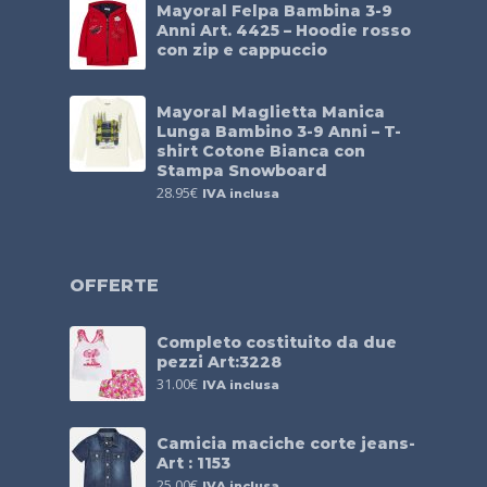
Mayoral Felpa Bambina 3-9
Anni Art. 4425 – Hoodie rosso
con zip e cappuccio
Mayoral Maglietta Manica
Lunga Bambino 3-9 Anni – T-
shirt Cotone Bianca con
Stampa Snowboard
28.95
€
IVA inclusa
OFFERTE
Completo costituito da due
pezzi Art:3228
31.00
€
IVA inclusa
Camicia maciche corte jeans-
Art : 1153
25.00
€
IVA inclusa