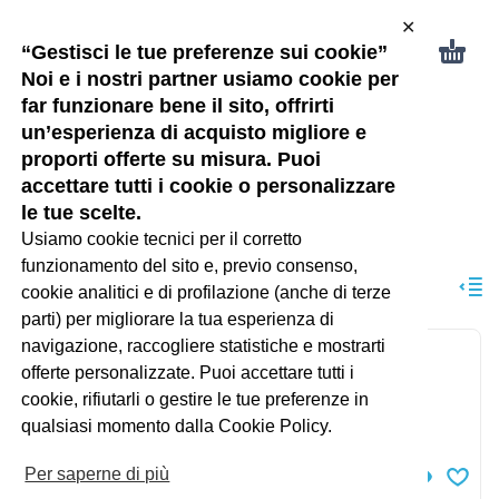
✕
“Gestisci le tue preferenze sui cookie”
Noi e i nostri partner usiamo cookie per
far funzionare bene il sito, offrirti
un’esperienza di acquisto migliore e
proporti offerte su misura. Puoi
Ragazzi
accettare tutti i cookie o personalizzare
le tue scelte.
Usiamo cookie tecnici per il corretto
RAGAZZI
PAGINA 5
funzionamento del sito e, previo consenso,
ORDINAMENTO PREDEFINITO
cookie analitici e di profilazione (anche di terze
parti) per migliorare la tua esperienza di
navigazione, raccogliere statistiche e mostrarti
Vestito stampato fiori
offerte personalizzate. Puoi accettare tutti i
ragazza
cookie, rifiutarli o gestire le tue preferenze in
qualsiasi momento dalla Cookie Policy.
72.95
€
IVA inclusa
Per saperne di più
Acquista